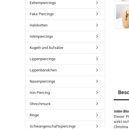
Extrempiercings
Fake Piercings
Halsketten
Intimpiercings
Kugeln und Aufsätze
Lippenpiercings
Lippenbändchen
Nasenpiercings
Besc
non Piercing
Ohrschmuck
Intim Bio
Ringe
Dieser Pi
wirkt nic
Schwangerschaftspiercings
Christin