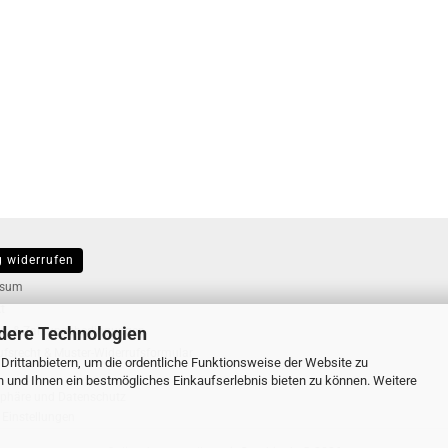
g widerrufen
ER...
ssum
t
dere Technologien
d- & Zahlungsbedingungen
ufsrecht & Muster-Widerrufsformular
rittanbietern, um die ordentliche Funktionsweise der Website zu
n und Ihnen ein bestmögliches Einkaufserlebnis bieten zu können. Weitere
sphäre und Datenschutz
 Einstellungen