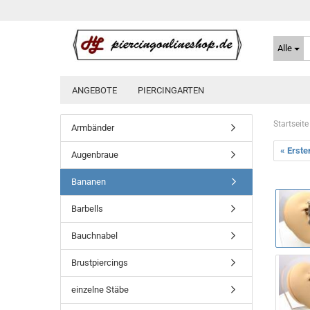
Alle
ANGEBOTE
PIERCINGARTEN
Startseite
Armbänder
« Erste
Augenbraue
Bananen
Barbells
Bauchnabel
Brustpiercings
einzelne Stäbe