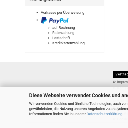
Vorkasse per Überweisung
auf Rechnung
Ratenzahlung
Lastschrift
Kreditkartenzahlung.
Vertra
MEHR ÜB
Impre
Kontak
Diese Webseite verwendet Cookies und an
Versan
Widerr
Wir verwenden Cookies und ähnliche Technologien, auch von D
AGB
gewährleisten, die Nutzung unseres Angebotes zu analysiere
Privat
Informationen finden Sie in unserer
Datenschutzerklärung
.
Cookie