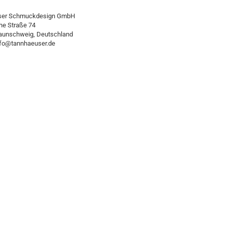
ser Schmuckdesign GmbH
he Straße 74
aunschweig, Deutschland
info@tannhaeuser.de