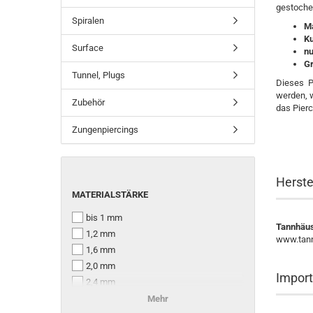
gestoche
Spiralen
Ma
Ku
Surface
nu
Gr
Tunnel, Plugs
Dieses P
werden, w
Zubehör
das Pier
Zungenpiercings
Herste
MATERIALSTÄRKE
MATERIALSTÄRKE
bis 1 mm
Tannhäu
1,2 mm
www.tann
1,6 mm
2,0 mm
Import
2,4 mm
2,5 mm
Mehr