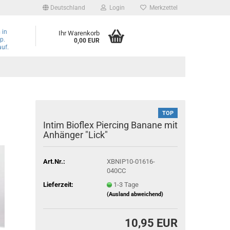
Deutschland
Login
Merkzettel
n
in
Ihr Warenkorb
p.
0,00 EUR
auf.
TOP
Intim Bioflex Piercing Banane mit
Anhänger "Lick"
Art.Nr.:
XBNIP10-01616-
040CC
Lieferzeit:
1-3 Tage
(Ausland abweichend)
10,95 EUR