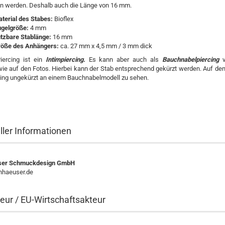
n werden. Deshalb auch die Länge von 16 mm.
terial des Stabes:
Bioflex
gelgröße:
4 mm
tzbare Stablänge:
16 mm
öße des Anhängers:
ca. 27 mm x 4,5 mm / 3 mm dick
iercing ist ein
Intimpiercing.
Es kann aber auch als
Bauchnabelpiercing
ie auf den Fotos. Hierbei kann der Stab entsprechend gekürzt werden. Auf den
cing ungekürzt an einem Bauchnabelmodell zu sehen.
ller Informationen
ser Schmuckdesign GmbH
haeuser.de
eur / EU-Wirtschaftsakteur