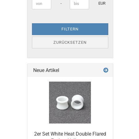
Preis bis
-
EUR
25,0 mm
26,0 mm
28,0 mm
30,0 mm
FILTERN
ZURÜCKSETZEN
Neue Artikel
2er Set White Heat Double Flared