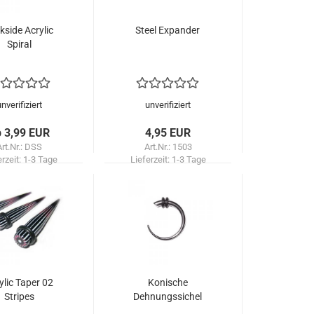
kside Acrylic
Steel Expander
Spiral
unverifiziert
unverifiziert
b 3,99 EUR
4,95 EUR
Art.Nr.: DSS
Art.Nr.: 1503
erzeit:
1-3 Tage
Lieferzeit:
1-3 Tage
ylic Taper 02
Konische
Stripes
Dehnungssichel