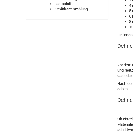
3
Lastschrift
4
Kreditkartenzahlung.
5
6
8
10
Ein langs
Dehner
Vor dem D
und redu
dass das 
Nach dem
geben.
Dehner
Ob einzel
Material
schrittwe