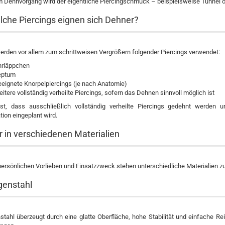
 Dehnvorgang wird der eigentliche Piercingschmuck – beispielsweise Tunnel od
lche Piercings eignen sich Dehner?
rden vor allem zum schrittweisen Vergrößern folgender Piercings verwendet:
rläppchen
eptum
eignete Knorpelpiercings (je nach Anatomie)
itere vollständig verheilte Piercings, sofern das Dehnen sinnvoll möglich ist
ist, dass ausschließlich vollständig verheilte Piercings gedehnt werden
ion eingeplant wird.
 in verschiedenen Materialien
ersönlichen Vorlieben und Einsatzzweck stehen unterschiedliche Materialien z
genstahl
stahl überzeugt durch eine glatte Oberfläche, hohe Stabilität und einfache R