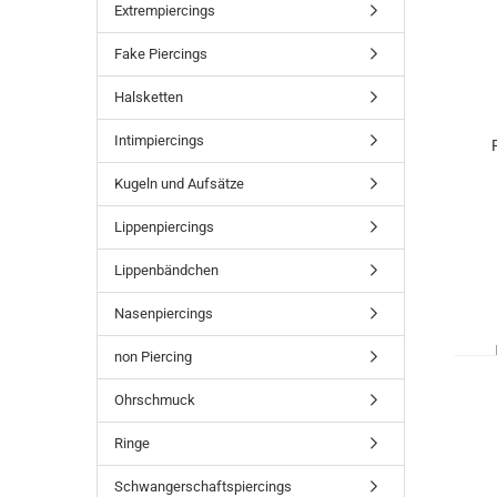
Extrempiercings
Fake Piercings
Halsketten
Intimpiercings
Kugeln und Aufsätze
Lippenpiercings
Lippenbändchen
Nasenpiercings
non Piercing
Ohrschmuck
Ringe
Schwangerschaftspiercings