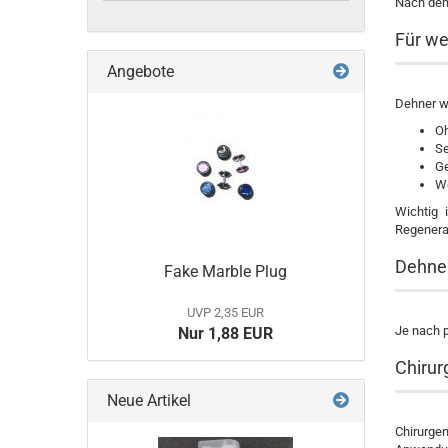
Nach dem
Für we
Angebote
Dehner we
Oh
S
Ge
We
Wichtig 
Regenerat
Dehner
Fake Marble Plug
UVP 2,35 EUR
Je nach p
Nur 1,88 EUR
Chirur
Neue Artikel
Chirurgen