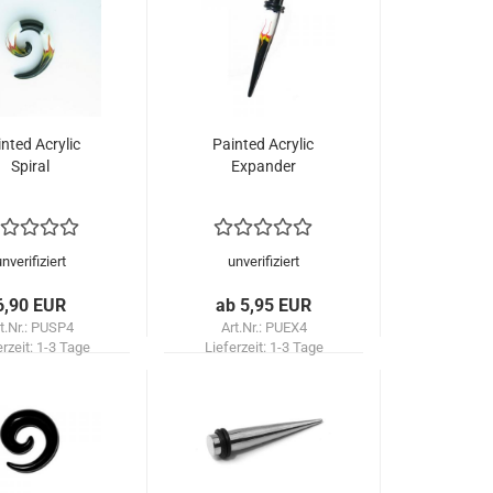
nted Acrylic
Painted Acrylic
Spiral
Expander
unverifiziert
unverifiziert
6,90 EUR
ab 5,95 EUR
t.Nr.: PUSP4
Art.Nr.: PUEX4
erzeit:
1-3 Tage
Lieferzeit:
1-3 Tage