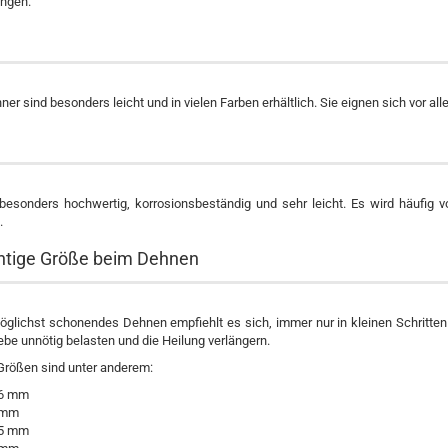
ngen.
ner sind besonders leicht und in vielen Farben erhältlich. Sie eignen sich vor al
t besonders hochwertig, korrosionsbeständig und sehr leicht. Es wird häufig 
.
chtige Größe beim Dehnen
möglichst schonendes Dehnen empfiehlt es sich, immer nur in kleinen Schritt
e unnötig belasten und die Heilung verlängern.
Größen sind unter anderem:
,6 mm
 mm
,5 mm