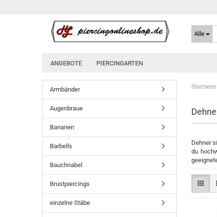
Alle
ANGEBOTE
PIERCINGARTEN
Startseite
Armbänder
Augenbraue
Dehner
Bananen
Dehner si
Barbells
du hochw
geeignete
Bauchnabel
Brustpiercings
einzelne Stäbe