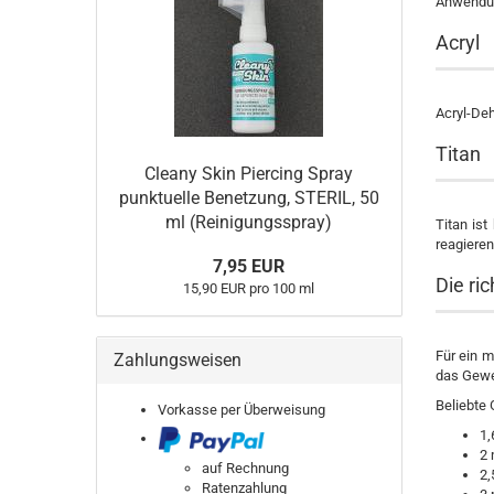
Anwendu
Acryl
Acryl-Deh
Titan
Cleany Skin Piercing Spray
punktuelle Benetzung, STERIL, 50
ml (Reinigungsspray)
Titan is
reagieren
7,95 EUR
Die ri
15,90 EUR pro 100 ml
Für ein 
Zahlungsweisen
das Geweb
Beliebte 
Vorkasse per Überweisung
1
2
auf Rechnung
2
Ratenzahlung