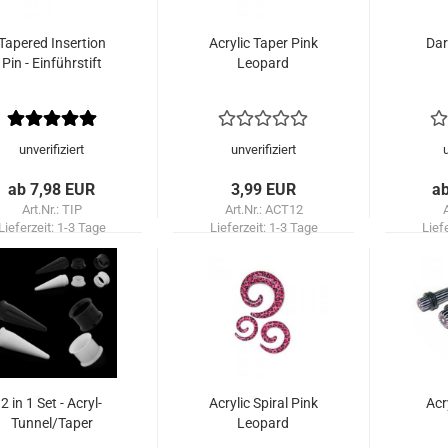
Tapered Insertion
Acrylic Taper Pink
Dar
Pin - Einführstift
Leopard
unverifiziert
unverifiziert
ab 7,98 EUR
3,99 EUR
a
Art.Nr.: TIP
Art.Nr.: ACT12
Lieferzeit:
1-3 Tage
Lieferzeit:
1-3 Tage
Lief
2 in 1 Set - Acryl-
Acrylic Spiral Pink
Acr
Tunnel/Taper
Leopard