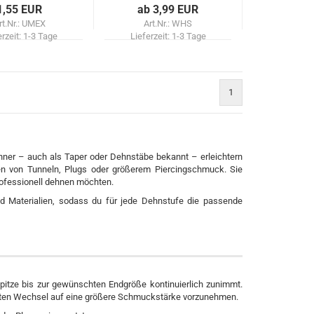
1,55 EUR
ab 3,99 EUR
rt.Nr.: UMEX
Art.Nr.: WHS
erzeit:
1-3 Tage
Lieferzeit:
1-3 Tage
1
)
hner – auch als Taper oder Dehnstäbe bekannt – erleichtern
en von Tunneln, Plugs oder größerem Piercingschmuck. Sie
professionell dehnen möchten.
d Materialien, sodass du für jede Dehnstufe die passende
pitze bis zur gewünschten Endgröße kontinuierlich zunimmt.
ten Wechsel auf eine größere Schmuckstärke vorzunehmen.