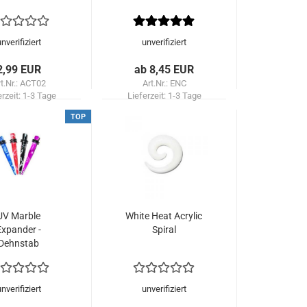
unverifiziert
unverifiziert
2,99 EUR
ab 8,45 EUR
t.Nr.: ACT02
Art.Nr.: ENC
erzeit:
1-3 Tage
Lieferzeit:
1-3 Tage
TOP
UV Marble
White Heat Acrylic
Expander -
Spiral
Dehnstab
unverifiziert
unverifiziert