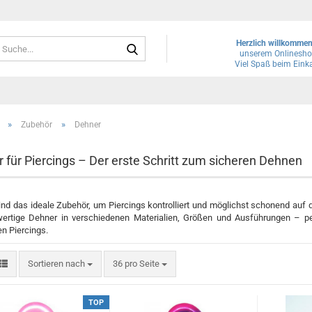
Suche...
Herzlich willkomme
unserem Onlinesho
Viel Spaß beim Eink
»
»
Zubehör
Dehner
 für Piercings – Der erste Schritt zum sicheren Dehnen
nd das ideale Zubehör, um Piercings kontrolliert und möglichst schonend auf 
ertige Dehner in verschiedenen Materialien, Größen und Ausführungen – 
n Piercings.
Sortieren nach
pro Seite
Sortieren nach
36 pro Seite
TOP