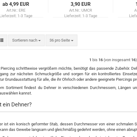
ab 4,99 EUR
3,90 EUR
Art.Nr.: ERE
Art.Nr.: UMCR
A
Lieferzeit:
1-3 Tage
Lieferzeit:
1-3 Tage
Lief
Sortieren nach
pro Seite
Sortieren nach
36 pro Seite
1
bis
16
(von insgesamt
16
 Piercing schrittweise vergrößern möchte, benötigt das passende Zubehör. De
gang zur nächsten Schmuckgröße und sorgen für ein kontrolliertes Einsetz
ur Grundausstattung für alle, die ihr Ohrloch oder andere geeignete Piercings 
em Sortiment findest du Dehner in verschiedenen Durchmessern, Längen un
 auswählen kannst.
t ein Dehner?
er ist ein konisch geformter Stab, dessen Durchmesser von einer schmalen S
kann das Gewebe langsam und gleichmäßig gedehnt werden, ohne einen abrup