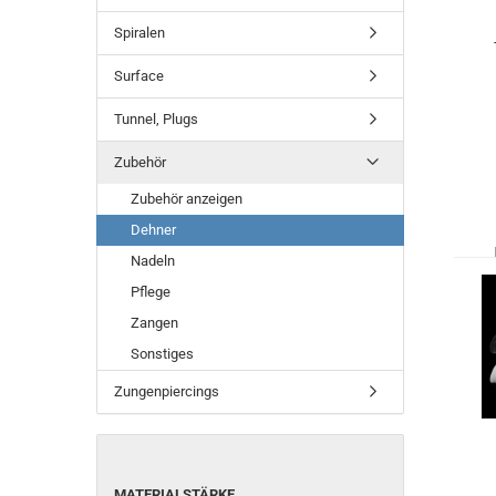
Spiralen
Surface
Tunnel, Plugs
Zubehör
Zubehör anzeigen
Dehner
Nadeln
Pflege
Zangen
Sonstiges
Zungenpiercings
MATERIALSTÄRKE
MATERIALSTÄRKE