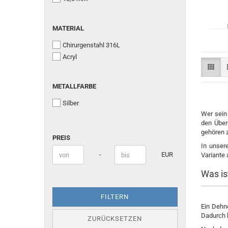
MATERIAL
MATERIAL
Chirurgenstahl 316L
Acryl
METALLFARBE
METALLFARBE
Silber
Wer sein
den Über
PREIS
gehören z
PREIS
In unser
Preis bis
-
EUR
Variante
Was is
FILTERN
Ein Dehn
Dadurch 
ZURÜCKSETZEN