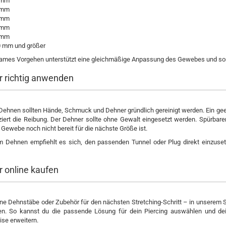
 mm
 mm
 mm
 mm
 mm
 mm und größer
ames Vorgehen unterstützt eine gleichmäßige Anpassung des Gewebes und sorgt
 richtig anwenden
ehnen sollten Hände, Schmuck und Dehner gründlich gereinigt werden. Ein geei
ziert die Reibung. Der Dehner sollte ohne Gewalt eingesetzt werden. Spürbare
Gewebe noch nicht bereit für die nächste Größe ist.
 Dehnen empfiehlt es sich, den passenden Tunnel oder Plug direkt einzuset
 online kaufen
ne Dehnstäbe oder Zubehör für den nächsten Stretching-Schritt – in unserem S
ien. So kannst du die passende Lösung für dein Piercing auswählen und dein
ise erweitern.