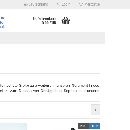
Deutschland
Login
Merkzettel
n
in
Ihr Warenkorb
p.
0,00 EUR
auf.
die nächste Größe zu erweitern. In unserem Sortiment findest
perfekt zum Dehnen von Ohrläppchen, Septum oder anderen
1
NEU
TOP