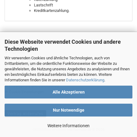
Lastschrift
Kreditkartenzahlung.
Diese Webseite verwendet Cookies und andere
MEHR ÜBER...
Technologien
Impressum
Wir verwenden Cookies und ähnliche Technologien, auch von
Kontakt
Drittanbietern, um die ordentliche Funktionsweise der Website zu
Versand- & Zahlungsbedingungen
gewährleisten, die Nutzung unseres Angebotes zu analysieren und Ihnen
Widerrufsrecht & Muster-Widerrufsformular
ein bestmögliches Einkaufserlebnis bieten zu können. Weitere
AGB
Informationen finden Sie in unserer
Datenschutzerklärung
.
Privatsphäre und Datenschutz
Alle Akzeptieren
Cookie Einstellungen
Nur Notwendige
Vertrag widerrufen
Weitere Informationen
Onlineshop erstellen
mit Gambio.de © 2026