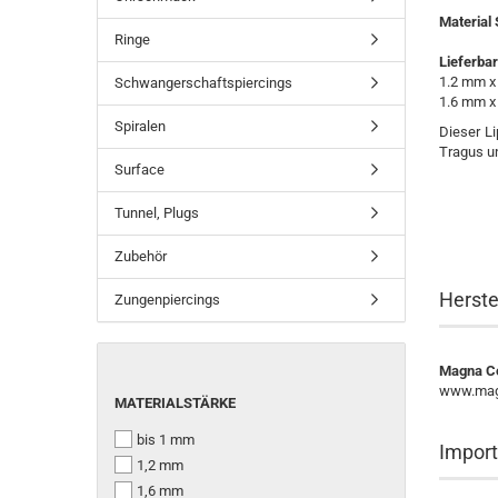
Material 
Ringe
Lieferba
1.2 mm x 
Schwangerschaftspiercings
1.6 mm x 5
Spiralen
Dieser L
Tragus un
Surface
Tunnel, Plugs
Zubehör
Herste
Zungenpiercings
Magna Co
www.magn
MATERIALSTÄRKE
MATERIALSTÄRKE
bis 1 mm
Import
1,2 mm
1,6 mm