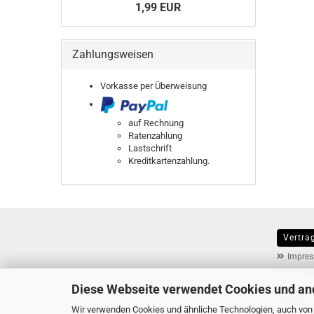
1,99 EUR
Zahlungsweisen
Vorkasse per Überweisung
auf Rechnung
Ratenzahlung
Lastschrift
Kreditkartenzahlung.
Vertra
MEHR ÜB
Impre
Kontak
Diese Webseite verwendet Cookies und an
Versan
Widerr
Wir verwenden Cookies und ähnliche Technologien, auch von D