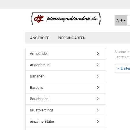
Alle
ANGEBOTE
PIERCINGARTEN
Startseite
Armbänder
Labret St
Augenbraue
« Erste
Bananen
Barbells
Bauchnabel
Brustpiercings
einzelne Stäbe