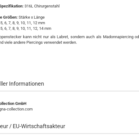
Spezifikation:
316L Chirurgenstahl
re Größen:
Stärke x Länge
5, 6, 7, 8, 9, 10, 11, 12 mm
, 6, 7, 8, 9, 10, 11, 12, 14 mm
ippenstecker kann nicht nur als Labret, sondern auch als Madonnapiercing ode
d viele andere Piercings verwendet werden.
ller Informationen
llection GmbH
a-collection.com
eur / EU-Wirtschaftsakteur