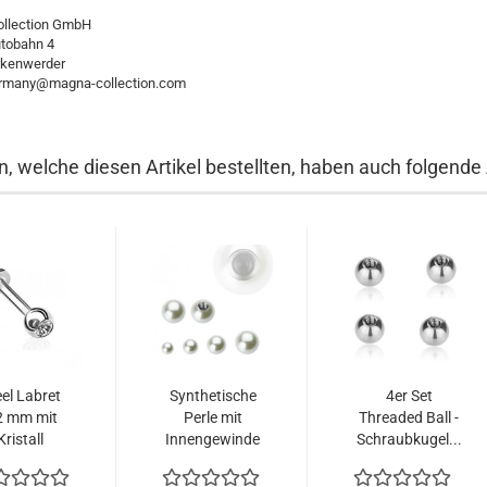
llection GmbH
utobahn 4
rkenwerder
ermany@magna-collection.com
, welche diesen Artikel bestellten, haben auch folgende A
el Labret
Synthetische
4er Set
2 mm mit
Perle mit
Threaded Ball -
Kristall
Innengewinde
Schraubkugel...