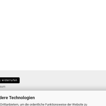
g widerrufen
ER...
ssum
t
dere Technologien
d- & Zahlungsbedingungen
ufsrecht & Muster-Widerrufsformular
rittanbietern, um die ordentliche Funktionsweise der Website zu