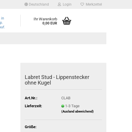
Deutschland
Login
Merkzettel
n
in
Ihr Warenkorb
p.
0,00 EUR
auf.
Labret Stud - Lippenstecker
ohne Kugel
Art.Nr.:
CLAB
Lieferzeit:
1-3 Tage
(Ausland abweichend)
Größe: