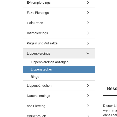
Extrempiercings
Fake Piercings
Halsketten
Intimpiercings
Kugeln und Aufsätze
Lippenpiercings
Lippenpiercings anzeigen
Lippenstecker
Ringe
Lippenbändchen
Besc
Nasenpiercings
Dieser Li
non Piercing
wenn man
ohne Stei
Ohrschmuck