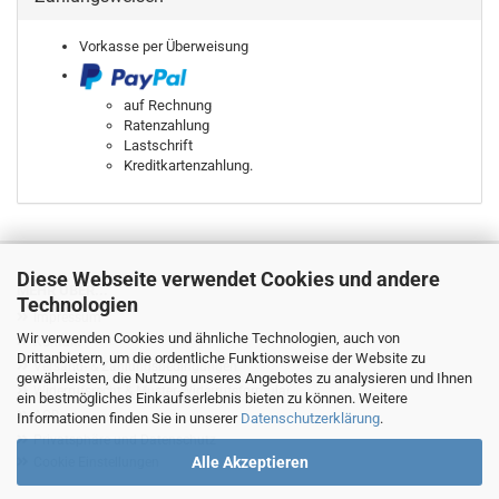
Vorkasse per Überweisung
auf Rechnung
Ratenzahlung
Lastschrift
Kreditkartenzahlung.
Diese Webseite verwendet Cookies und andere
MEHR ÜBER...
Technologien
Impressum
Wir verwenden Cookies und ähnliche Technologien, auch von
Kontakt
Drittanbietern, um die ordentliche Funktionsweise der Website zu
Versand- & Zahlungsbedingungen
gewährleisten, die Nutzung unseres Angebotes zu analysieren und Ihnen
Widerrufsrecht & Muster-Widerrufsformular
ein bestmögliches Einkaufserlebnis bieten zu können. Weitere
AGB
Informationen finden Sie in unserer
Datenschutzerklärung
.
Privatsphäre und Datenschutz
Alle Akzeptieren
Cookie Einstellungen