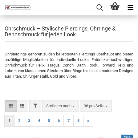
Ohrschmuck – Stylische Piercings, Ohrringe &
Dehnschmuck für jeden Look
Ohrpiercings gehören zu den beliebtesten Piercings überhaupt und bieten
unzählige Möglichkeiten für individuelle Looks. Entdecke hochwertigen
Ohrschmuck für Helix, Tragus, Conch, Daith, Rook, Forward Helix und
Lobe – von klassischen Steckern über Ringe bis hin zu modernen Designs
aus Titan, Chirurgenstahl, Gold und Silber.
FILTER
Sortieren nach
pro Seite
Sortieren nach
36 pro Seite
1
2
3
4
5
6
7
8
»
TOP