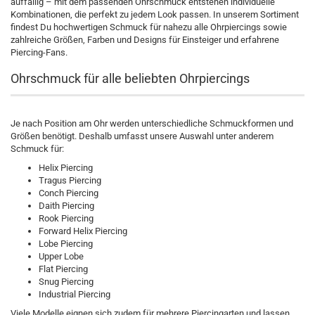
auffällig – mit dem passenden Ohrschmuck entstehen individuelle
Kombinationen, die perfekt zu jedem Look passen. In unserem Sortiment
findest Du hochwertigen Schmuck für nahezu alle Ohrpiercings sowie
zahlreiche Größen, Farben und Designs für Einsteiger und erfahrene
Piercing-Fans.
Ohrschmuck für alle beliebten Ohrpiercings
Je nach Position am Ohr werden unterschiedliche Schmuckformen und
Größen benötigt. Deshalb umfasst unsere Auswahl unter anderem
Schmuck für:
Helix Piercing
Tragus Piercing
Conch Piercing
Daith Piercing
Rook Piercing
Forward Helix Piercing
Lobe Piercing
Upper Lobe
Flat Piercing
Snug Piercing
Industrial Piercing
Viele Modelle eignen sich zudem für mehrere Piercingarten und lassen