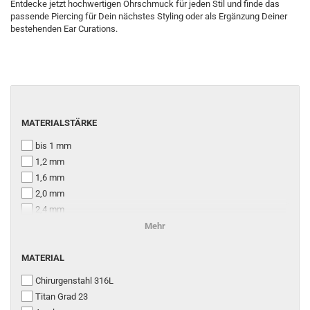
Entdecke jetzt hochwertigen Ohrschmuck für jeden Stil und finde das
passende Piercing für Dein nächstes Styling oder als Ergänzung Deiner
bestehenden Ear Curations.
MATERIALSTÄRKE
MATERIALSTÄRKE
bis 1 mm
1,2 mm
1,6 mm
2,0 mm
2,4 mm
2,5 mm
Mehr
3,0 mm
MATERIAL
3,2 mm
MATERIAL
4,0 mm
Chirurgenstahl 316L
5,0 mm
Titan Grad 23
6,0 mm