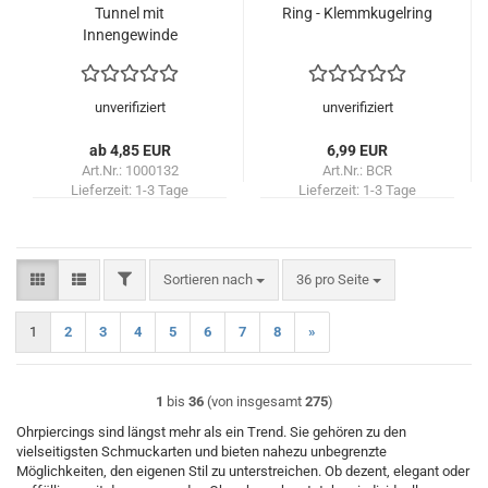
Tunnel mit
Ring - Klemmkugelring
Innengewinde
unverifiziert
unverifiziert
ab 4,85 EUR
6,99 EUR
Art.Nr.: 1000132
Art.Nr.: BCR
Lieferzeit:
1-3 Tage
Lieferzeit:
1-3 Tage
FILTER
Sortieren nach
pro Seite
Sortieren nach
36 pro Seite
1
2
3
4
5
6
7
8
»
1
bis
36
(von insgesamt
275
)
Ohrpiercings sind längst mehr als ein Trend. Sie gehören zu den
vielseitigsten Schmuckarten und bieten nahezu unbegrenzte
Möglichkeiten, den eigenen Stil zu unterstreichen. Ob dezent, elegant oder