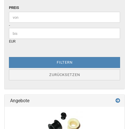
PREIS
PREIS
Preis bis
-
EUR
FILTERN
ZURÜCKSETZEN
Angebote